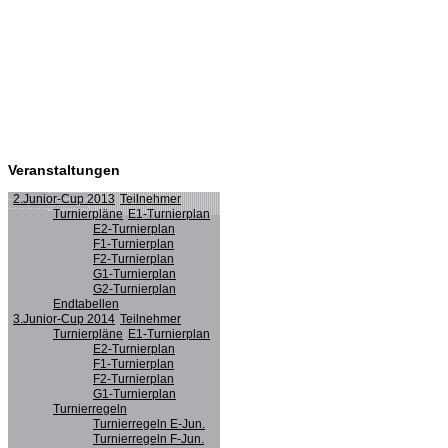
Veranstaltungen
2.Junior-Cup 2013
Teilnehmer
Turnierpläne
E1-Turnierplan
E2-Turnierplan
F1-Turnierplan
F2-Turnierplan
G1-Turnierplan
G2-Turnierplan
Endtabellen
3.Junior-Cup 2014
Teilnehmer
Turnierpläne
E1-Turnierplan
E2-Turnierplan
F1-Turnierplan
F2-Turnierplan
G1-Turnierplan
Turnierregeln
Turnierregeln E-Jun.
Turnierregeln F-Jun.