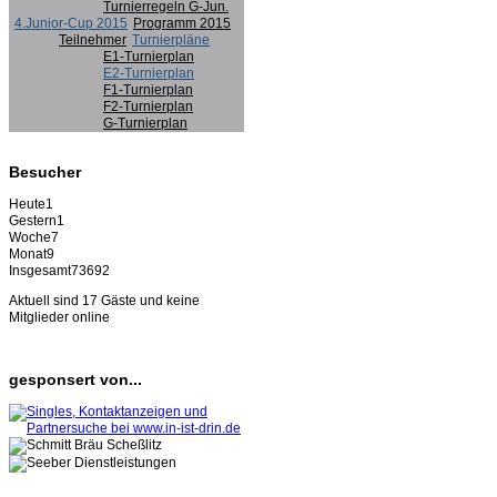
Turnierregeln G-Jun.
4.Junior-Cup 2015
Programm 2015
Teilnehmer
Turnierpläne
E1-Turnierplan
E2-Turnierplan
F1-Turnierplan
F2-Turnierplan
G-Turnierplan
Besucher
Heute
1
Gestern
1
Woche
7
Monat
9
Insgesamt
73692
Aktuell sind 17 Gäste und keine
Mitglieder online
gesponsert von...