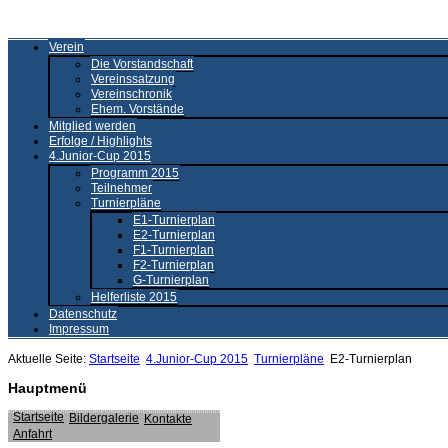
Verein
Die Vorstandschaft
Vereinssatzung
Vereinschronik
Ehem. Vorstände
Mitglied werden
Erfolge / Highlights
4.Junior-Cup 2015
Programm 2015
Teilnehmer
Turnierpläne
E1-Turnierplan
E2-Turnierplan
F1-Turnierplan
F2-Turnierplan
G-Turnierplan
Helferliste 2015
Datenschutz
Impressum
Aktuelle Seite:
Startseite
4.Junior-Cup 2015
Turnierpläne
E2-Turnierplan
Hauptmenü
Startseite
Bildergalerie
Kontakte
Anfahrt