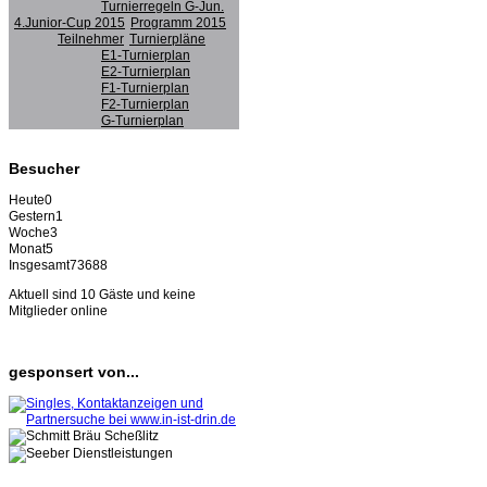
Turnierregeln G-Jun.
4.Junior-Cup 2015
Programm 2015
Teilnehmer
Turnierpläne
E1-Turnierplan
E2-Turnierplan
F1-Turnierplan
F2-Turnierplan
G-Turnierplan
Besucher
Heute
0
Gestern
1
Woche
3
Monat
5
Insgesamt
73688
Aktuell sind 10 Gäste und keine
Mitglieder online
gesponsert von...