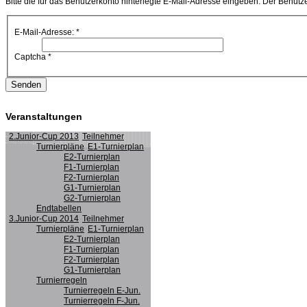
Bitte die für das Benutzerkonto hinterlegte E-Mail-Adresse eingeben. Der Benut
E-Mail-Adresse:
*
Captcha
*
Senden
Veranstaltungen
2.Junior-Cup 2013
Teilnehmer
Turnierpläne
E1-Turnierplan
E2-Turnierplan
F1-Turnierplan
F2-Turnierplan
G1-Turnierplan
G2-Turnierplan
Endtabellen
3.Junior-Cup 2014
Teilnehmer
Turnierpläne
E1-Turnierplan
E2-Turnierplan
F1-Turnierplan
F2-Turnierplan
G1-Turnierplan
Turnierregeln
Turnierregeln E-Jun.
Turnierregeln F-Jun.