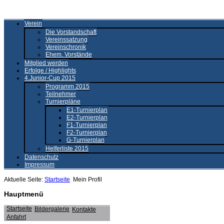
Verein
Die Vorstandschaft
Vereinssatzung
Vereinschronik
Ehem. Vorstände
Mitglied werden
Erfolge / Highlights
4.Junior-Cup 2015
Programm 2015
Teilnehmer
Turnierpläne
E1-Turnierplan
E2-Turnierplan
F1-Turnierplan
F2-Turnierplan
G-Turnierplan
Helferliste 2015
Datenschutz
Impressum
Aktuelle Seite:
Startseite
Mein Profil
Hauptmenü
Startseite
Bildergalerie
Kontakte
Anfahrt