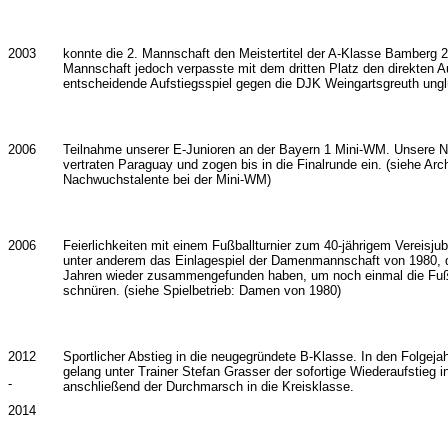
2003
konnte die 2. Mannschaft den Meistertitel der A-Klasse Bamberg 2 
Mannschaft jedoch verpasste mit dem dritten Platz den direkten Au
entscheidende Aufstiegsspiel gegen die DJK Weingartsgreuth unglü
2006
Teilnahme unserer E-Junioren an der Bayern 1 Mini-WM. Unsere 
vertraten Paraguay und zogen bis in die Finalrunde ein. (siehe Arc
Nachwuchstalente bei der Mini-WM)
2006
Feierlichkeiten mit einem Fußballturnier zum 40-jährigem Vereisj
unter anderem das Einlagespiel der Damenmannschaft von 1980, d
Jahren wieder zusammengefunden haben, um noch einmal die Fuß
schnüren. (siehe Spielbetrieb: Damen von 1980)
2012
Sportlicher Abstieg in die neugegründete B-Klasse. In den Folgej
gelang unter Trainer Stefan Grasser der sofortige Wiederaufstieg i
-
anschließend der Durchmarsch in die Kreisklasse.
2014