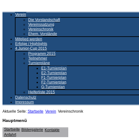
Verein
Die Vorstandschaft
Vereinssatzung
Vereinschronik
Ehem. Vorstände
Mitglied werden
Erfolge / Highlights
4.Junior-Cup 2015
Programm 2015
Teilnehmer
Turnierpläne
E1-Turnierplan
E2-Turnierplan
F1-Turnierplan
F2-Turnierplan
G-Turnierplan
Helferliste 2015
Datenschutz
Impressum
Aktuelle Seite:
Startseite
Verein
Vereinschronik
Hauptmenü
Startseite
Bildergalerie
Kontakte
Anfahrt