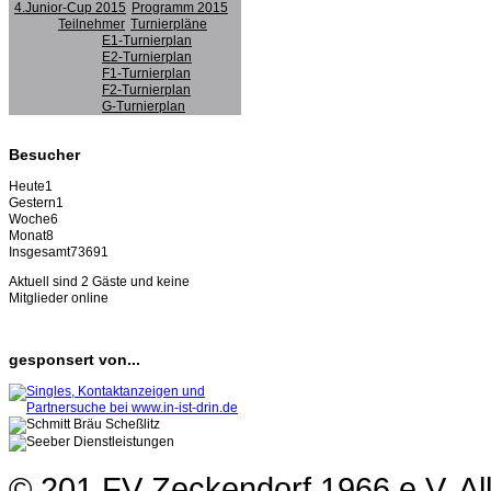
4.Junior-Cup 2015
Programm 2015
Teilnehmer
Turnierpläne
E1-Turnierplan
E2-Turnierplan
F1-Turnierplan
F2-Turnierplan
G-Turnierplan
Besucher
Heute
1
Gestern
1
Woche
6
Monat
8
Insgesamt
73691
Aktuell sind 2 Gäste und keine
Mitglieder online
gesponsert von...
© 201 FV Zeckendorf 1966 e.V. Al