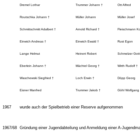
Dremel Lothar
Trummer Johann †
Ott Alfred
Routschka Johann †
Müller Johann
Müller Josef
Schmittschmitt Adalbert †
Arnold Richard †
Fleischmann Ko
Einwich Andreas †
Einwich Ewald †
Rust Egon
Lange Helmut
Heinert Robert
Schmelzer Gottf
Eberlein Johann †
Mächtel Georg †
Wirth Rudolf †
Waschewski Siegfried †
Loch Erwin †
Döpp Georg
Eisner Manfred
Trummer Jakob †
Göhl Wolfgang
1967
wurde auch der Spielbetrieb einer Reserve aufgenommen
1967/68
Gründung einer Jugendabteilung und Anmeldung einer A-Jugendm